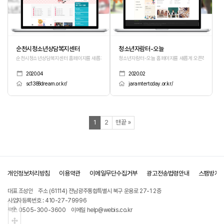
순천시청소년상담복지센터
청소년자람터-오늘
순천시청소년상담복지센터 홈페이지를 새롭게 오픈하였습니다.
청소년자람터-오늘 홈페이지를 새롭게 오픈하였습니다
2020.04
2020.02
sc1388dream.or.kr/
jaramtertoday.or.kr/
열린
페이지
페이지
페이지
1
2
맨끝
»
개인정보처리방침
이용약관
이메일무단수집거부
광고전송법령안내
스팸방지
대표 조성안
주소 (61114) 전남광주통합특별시 북구 운용로 27-1 2층
사업자등록번호 : 410-27-79996
상단으로
팩스 0505-300-3600
이메일 help@webis.co.kr
중간으로