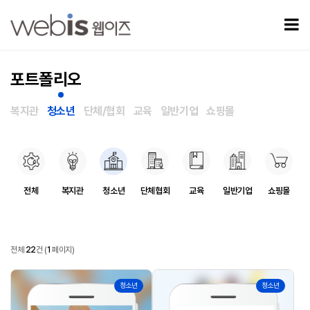
포트폴리오 페이지
모
포트폴리오
복지관
청소년
단체/협회
교육
일반기업
쇼핑몰
포트폴리오 카테고리
전체
복지관
청소년
단체협회
교육
일반기업
쇼핑몰
포트폴리오
전체
22
건
(
1
페이지)
포트폴리오 목록
22
21
청소년
청소년