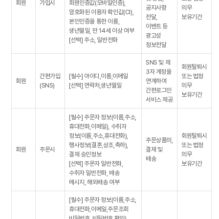
회원
가입시
회원인증값(모바일인증),
공지사항
의무
암호화된 이용자 확인값(CI),
전달,
보유기간
본인인증을 통한 이름,
이벤트 등
생년월일, 만 14세 이상 여부
광고성
[선택] 주소, 일반전화
정보전달
SNS 및 제
회원탈퇴시
3자 계정을
간편가입
[필수] 아이디,이름,이메일
또는 법정
회원
연계하여
(SNS)
[선택] 연락처,생년월일
의무
간편로그인
보유기간
서비스 제공
[필수] 주문자 정보(이름,주소,
휴대전화,이메일), 수취자
정보(이름,주소,휴대전화),
회원탈퇴시
주문상품의,
행사정보(결혼,상조,축하),
또는 법정
회원
주문시
결제 및
결제 승인정보
의무
배송
[선택] 주문자 일반전화,
보유기간
수취자 일반전화, 배송
메시지, 해외배송 여부
[필수] 주문자 정보(이름,주소,
휴대전화,이메일,주문조회
비밀번호 ,비밀번호 확인),