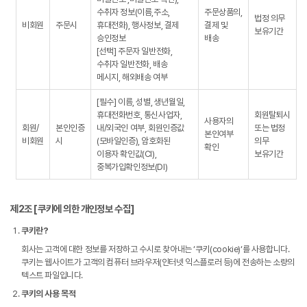
수취자 정보(이름,주소,
주문상품의,
법정 의무
비회원
주문시
휴대전화), 행사정보, 결제
결제 및
보유기간
승인정보
배송
[선택] 주문자 일반전화,
수취자 일반전화, 배송
메시지, 해외배송 여부
[필수] 이름, 성별, 생년월일,
휴대전화번호, 통신사업자,
회원탈퇴시
사용자의
회원/
본인인증
내/외국인 여부, 회원인증값
또는 법정
본인여부
비회원
시
(모바일인증), 암호화된
의무
확인
이용자 확인값(CI),
보유기간
중복가입확인정보(DI)
제2조 [쿠키에 의한 개인정보 수집]
쿠키란?
회사는 고객에 대한 정보를 저장하고 수시로 찾아내는 ‘쿠키(cookie)‘를 사용합니다.
쿠키는 웹사이트가 고객의 컴퓨터 브라우저(인터넷 익스플로러 등)에 전송하는 소량의
텍스트 파일입니다.
쿠키의 사용 목적