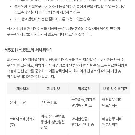
통계작성, 학술연구나 시장조사 등을 위하여 특정 개인을 식별할 수 없는 형태로
광고주, 협력사나 연구단체 등에 제공하는 경우
기타 관계법령에서 정한 절차에 따른 요청이 있는 경우
상기사항에 의해 개인정보를 제공하는 경우에도 본래의 수집∙이용 목적에 반하여
무분별하게 정보가 제공되지 않도록 최대한 노력하겠습니다.
제5조 [개인정보의 처리 위탁]
회사는 서비스 이행을 위해 이용자의 개인정보를 위탁 처리할 경우 위탁하는 내용 및
수탁자를 고지하고, 위탁계약 시 개인정보가 안전하게 관리될 수 있도록 필요한 사항을
규정해 관련 법규를 준수하고 이를 감독합니다. 회사의 개인정보 위탁처리 기관 및
위탁업무 내용은 다음과 같습니다.
제공업체
제공정보
제공목적
보유 및 이용기간
문자발송, 카카오
해당업무 처리
문자케이알
휴대폰번호
알림톡 서비스
완료시까지
이름, 휴대폰번호,
코리아크레딧뷰로
아이핀인증,
해당업무 처리
통신사, 생년월일,
(주)
휴대폰본인인증
완료시까지
성별