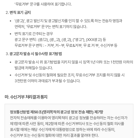
'무료거부' 문구를 사용하여 표기합니다.
변칙 표기 금지
'(광고)', 광고 발신지 및 광고발신자를 인지 할 수 있도록 하는 전송자 명칭과
연락처, '무료거부' 문구는 변칙 표기하지 않습니다.
변칙 표기로 간주되는 경우
광고 문구 변칙 : (광/고), (광_고), (광,고), ("광고"), (XXX광고) 등
무료거부 문구 변칙 : - 거부, 거~부, 무료&거부, 무 료 거 부, 수신거부 등
광고문자 발송 시 필수사항 표기방법
광고문자 발송 시 위 표기방법을 지키지 않을 시 징역 1년 이하 또는 1천만원 이하의
벌금에 처해질수 있습니다.
수신거부 및 수신동의 철회에 필요한 조치, 무료수신거부 조치를 하지 않을 시
3천만원 이하의 과태료가 부과될 수 있습니다.
마. 수신거부 처리결과 통지
정보통신망법 제50조(영리목적의 광고성 정보 전송 제한) 제7항
전자적 전송매체를 이용하여 영리목적의 광고성 정보를 전송하려는 자는 수신자가
제1항에 따른 사전 동의, 제2항에 따른 수신거부의사 또는 수신동의 철회 의사를
표시할 때에는 해당 수신자에게 대통령령으로 정하는 바에 따라 수신동의,
수신거부 또는 수신동의 철회에 대한 처리 결과를 알려야 한다.