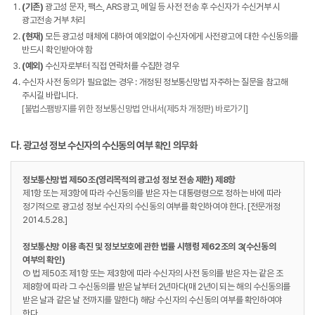
(기존)
광고성 문자, 팩스, ARS광고, 메일 등 사전 전송 후 수신자가 수신거부 시
광고전송 거부 처리
(현재)
모든 광고성 매체에 대하여 예외없이 수신자에게 사전광고에 대한 수신동의를
반드시 확인받아야 함
(예외)
수신자로부터 직접 연락처를 수집한 경우
수신자 사전 동의가 필요없는 경우 : 개정된 정보통신망법 자주하는 질문을 참고해
주시길 바랍니다.
[불법스팸방지를 위한 정보통신망법 안내서(제5차 개정판) 바로가기]
다. 광고성 정보 수신자의 수신동의 여부 확인 의무화
정보통신망법 제50조(영리목적의 광고성 정보 전송 제한) 제8항
제1항 또는 제3항에 따라 수신동의를 받은 자는 대통령령으로 정하는 바에 따라
정기적으로 광고성 정보 수신자의 수신동의 여부를 확인하여야 한다. [전문개정
2014.5.28.]
정보통신망 이용 촉진 및 정보보호에 관한 법률 시행령 제62조의 3(수신동의
여부의 확인)
① 법 제50조 제1항 또는 제3항에 따라 수신자의 사전 동의를 받은 자는 같은 조
제8항에 따라 그 수신동의를 받은 날부터 2년마다(매 2년이 되는 해의 수신동의를
받은 날과 같은 날 전까지를 말한다) 해당 수신자의 수신동의 여부를 확인하여야
한다.