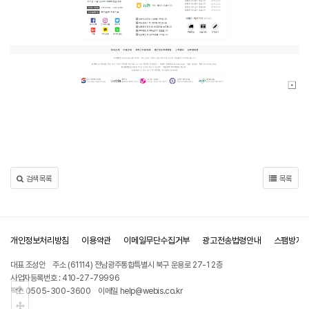
검색목록
목록
개인정보처리방침
이용약관
이메일무단수집거부
광고전송법령안내
스팸방지
대표 조성안
주소 (61114) 전남광주통합특별시 북구 운용로 27-1 2층
사업자등록번호 : 410-27-79996
상단으로
팩스 0505-300-3600
이메일 help@webis.co.kr
중간으로