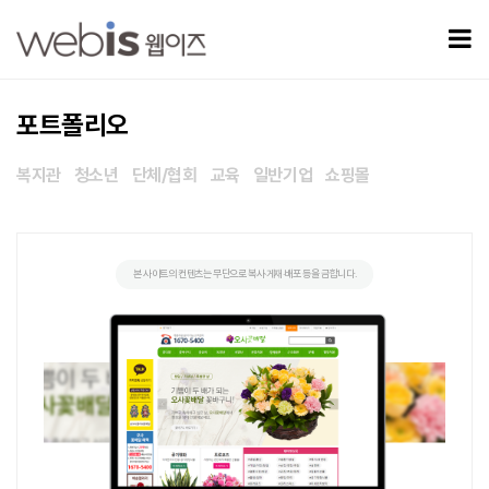
오사꽃배달 > 포트폴리오
모
포트폴리오
복지관
청소년
단체/협회
교육
일반기업
쇼핑몰
본 사이트의 컨텐츠는 무단으로 복사·게재·배포 등을 금합니다.