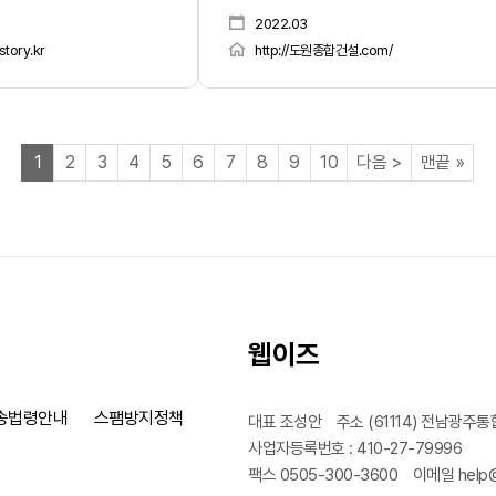
2022.03
story.kr
http://도원종합건설.com/
열린
페이지
페이지
페이지
페이지
페이지
페이지
페이지
페이지
페이지
페이지
페이지
페이
1
2
3
4
5
6
7
8
9
10
다음
>
맨끝
»
웹이즈
송법령안내
스팸방지정책
대표 조성안
주소 (61114) 전남광주통
사업자등록번호 : 410-27-79996
팩스 0505-300-3600
이메일 help@