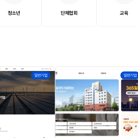
청소년
단체협회
교육
170
일반기업
일반기업