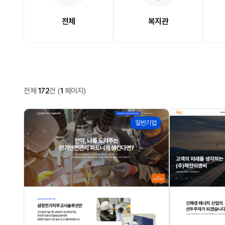
전체
복지관
포트폴리오
전체
172
건
(
1
페이지)
포트폴리오 목록
172
171
일반기업