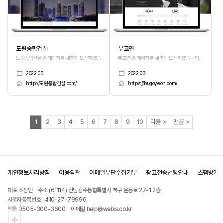
도원종합건설
부고연
도원종합건설 홈페이지를 새롭게 오픈하였습니다.
부고연 홈페이지를 새롭게 오픈하였습니다.
2022.03
2022.03
http://도원종합건설.com/
https://bugoyeon.com/
열린
페이지
페이지
페이지
페이지
페이지
페이지
페이지
페이지
페이지
페이지
페이지
페이지
1
2
3
4
5
6
7
8
9
10
다음
>
맨끝
»
개인정보처리방침
이용약관
이메일무단수집거부
광고전송법령안내
스팸방지
대표 조성안
주소 (61114) 전남광주통합특별시 북구 운용로 27-1 2층
사업자등록번호 : 410-27-79996
상단으로
팩스 0505-300-3600
이메일 help@webis.co.kr
중간으로