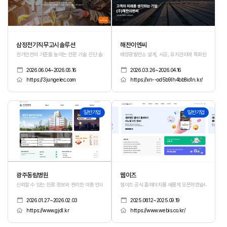
삼정전기직무고시솔루션
해찬이엔씨
전기안전의 기준을 높이는 전문 기술 진단 솔루션
태양광발전소 설계, 시공, 유지관리에 특화된 업무를 
2026.06.04~2026.06.16
2026.03.26~2026.04.16
https://3jungelec.com
https://xn--od5b9lh4bb8io1n.kr/
170
169
일반기업
일반기업
광주동림병원
웹이즈
신뢰할 수 있는 진료 정보와 편리한 이용 안내를 제공하는 의료서비스 안내 홈페이지
웹이즈 공식 홈페이지를 새롭게 오픈하였습니다.
2026.01.27~2026.02.03
2025.08.12~2025.09.19
https://www.gjdl.kr
https://www.webis.co.kr/