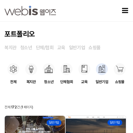
포트폴리오 1 페이지
모
포트폴리오
복지관
청소년
단체/협회
교육
일반기업
쇼핑몰
포트폴리오 카테고리
전체
복지관
청소년
단체협회
교육
일반기업
쇼핑몰
포트폴리오
전체
172
건
(
1
페이지)
포트폴리오 목록
172
171
일반기업
일반기업