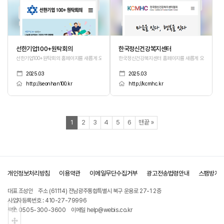
선한기업100+원탁회의
한국정신건강복지센터
선한기업100+원탁회의 홈페이지를 새롭게 오픈하였습니다.
한국정신건강복지센터 홈페이지를 새롭게 오픈하였습니
2025.03
2025.03
http://seonhan100.kr
http://kcmhc.kr
열린
페이지
페이지
페이지
페이지
페이지
페이지
페이지
1
2
3
4
5
6
맨끝
»
개인정보처리방침
이용약관
이메일무단수집거부
광고전송법령안내
스팸방지
대표 조성안
주소 (61114) 전남광주통합특별시 북구 운용로 27-1 2층
사업자등록번호 : 410-27-79996
상단으로
팩스 0505-300-3600
이메일 help@webis.co.kr
중간으로