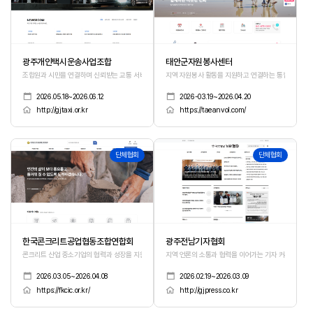
광주개인택시운송사업조합
태안군자원봉사센터
조합원과 시민을 연결하며 신뢰받는 교통 서비스를 만들어갑니다.
지역 자원봉사 활동을 지원하고 연결하는 통합 플랫폼
2026.05.18~2026.06.12
2026-03.19~2026.04.20
http://gjtaxi.or.kr
https://taeanvol.com/
93
92
단체협회
단체협회
한국콘크리트공업협동조합연합회
광주전남기자협회
콘크리트 산업 중소기업의 협력과 성장을 지원하는 연합체
지역 언론의 소통과 협력을 이어가는 기자 커뮤니티 플
2026.03.05~2026.04.08
2026.02.19~2026.03.09
https://fkcic.or.kr/
http://gjpress.co.kr