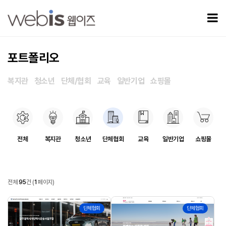
포트폴리오 1 페이지
모
포트폴리오
복지관
청소년
단체/협회
교육
일반기업
쇼핑몰
포트폴리오 카테고리
전체
복지관
청소년
단체협회
교육
일반기업
쇼핑몰
포트폴리오
전체
95
건
(
1
페이지)
포트폴리오 목록
95
94
단체협회
단체협회